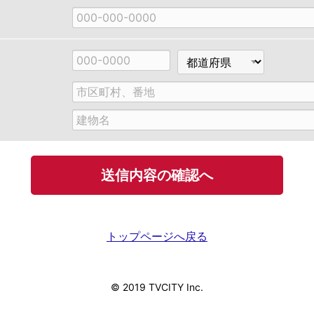
郵
都
便
道
番
府
市
号
県
区
町
建
村、
物
番
名
地
トップページへ戻る
© 2019 TVCITY Inc.